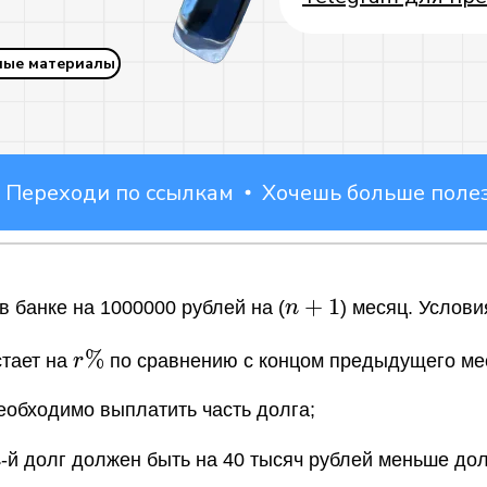
ные материалы
еходи по ссылкам
Хочешь больше полезных
n+1
+
1
в банке на 1000000 рублей на (
n
) месяц. Услови
Telegram основной
r
%
стает на
r
по сравнению с концом предыдущего ме
\%
необходимо выплатить часть долга;
n
-й долг должен быть на 40 тысяч рублей меньше до