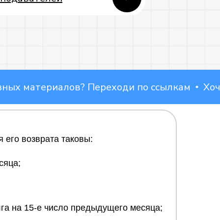
 материалов? Переходи по ссылкам
Хочешь 
я его возврата таковы:
ВКонтакте
сяца;
лга на 15-е число предыдущего месяца;