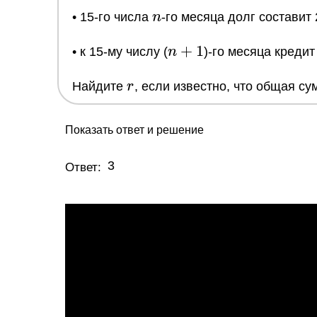
n
• 15-го числа
n
-го месяца долг составит
n+1
+
1
• к 15-му числу (
n
)-го месяца креди
r
Найдите
r
, если известно, что общая с
Показать ответ и решение
3
Ответ: