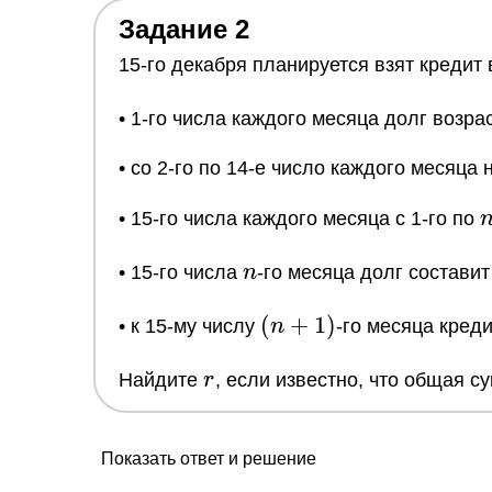
Задание 2
15-го декабря планируется взят кредит 
• 1-го числа каждого месяца долг возра
• cо 2-го по 14-е число каждого месяца
• 15-го числа каждого месяца с 1-го по
n
• 15-го числа
n
-го месяца долг составит
(n+1)
(
+
1
)
• к 15-му числу
n
-го месяца кред
r
Найдите
r
, если известно, что общая 
Показать ответ и решение