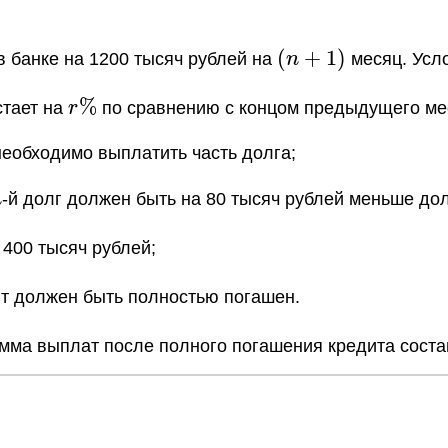
(n+1)
(
+
1
)
в банке на 1200 тысяч рублей на
n
месяц. Усло
r
%
стает на
r
по сравнению с концом предыдущего ме
\%
 необходимо выплатить часть долга;
n
n
-й долг должен быть на 80 тысяч рублей меньше до
 400 тысяч рублей;
ит должен быть полностью погашен.
сумма выплат после полного погашения кредита соста