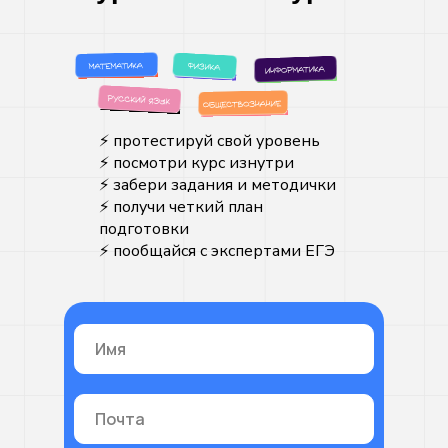
⚡️ протестируй свой уровень
Регистрация
⚡️ посмотри курс изнутри
Получить скидку
⚡️ забери задания и методички
⚡️ получи четкий план
подготовки
⚡️ пообщайся с экспертами ЕГЭ