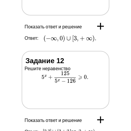
+
Показать ответ и решение
Ответ:
Задание 12
Решите неравенство
1
2
5
5^x+\dfrac{125}
⩾
x
5
+
0
.
5
−
1
2
6
{5^x-126}
x
\geqslant 0.
+
Показать ответ и решение