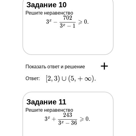
Задание 10
Решите неравенство
7
0
2
3^x-
⩾
x
3
−
0
.
3
−
1
\dfrac{702}
x
{3^x-1}
\geqslant 0.
+
Показать ответ и решение
Ответ:
Задание 11
Решите неравенство
2
4
3
3^x+\dfrac{243}
⩾
x
3
+
0
.
3
−
3
6
{3^x-36}
x
\geqslant 0.