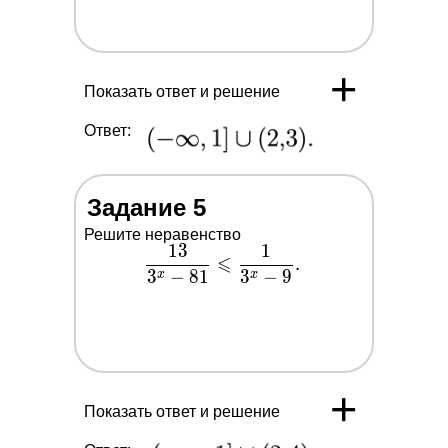
\leqslant
\dfrac{1}
{5^x-25}.
+
Показать ответ и решение
Ответ:
Задание 5
Решите неравенство
1
3
1
\dfrac{13}
⩽
.
3
−
8
1
3
−
9
{3^x-81}
x
x
\leqslant
\dfrac{1}
{3^x-9}.
+
Показать ответ и решение