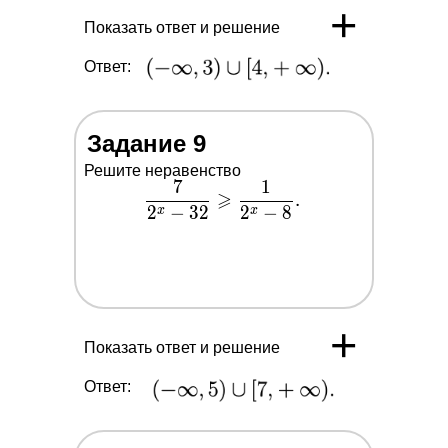
+
Показать ответ и решение
Ответ:
Задание 9
Решите неравенство
7
1
\dfrac{7}
⩾
.
2
−
3
2
2
−
8
{2^x-32}
x
x
\geqslant
\dfrac{1}
{2^x-8}.
+
Показать ответ и решение
Ответ: