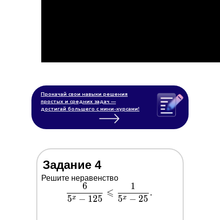
Прокачай свои навыки решения
простых и средних задач —
достигай большего с мини-курсами!
Задание 4
Решите неравенство
6
1
\dfrac{6}
⩽
.
5
−
1
2
5
5
−
2
5
{5^x-
x
x
125}