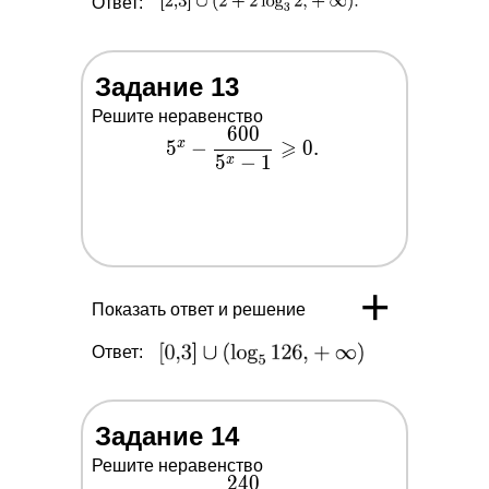
Ответ:
Задание 13
Решите неравенство
6
0
0
5^x-
⩾
x
5
−
0
.
5
−
1
\dfrac{600}
x
{5^x-1}
\geqslant 0.
+
Показать ответ и решение
Ответ:
Задание 14
Решите неравенство
2
4
0
2^x-