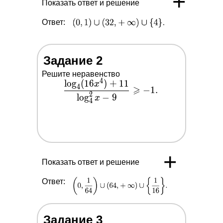
+
Показать ответ и решение
Ответ:
Задание 2
Решите неравенство
4
l
o
g
(
1
6
)
+
1
1
\dfrac{\log
x
4
⩾
−
1
.
_4(16
2
l
o
g
−
9
x
4
x^4)+11}
{\log _4^2
x-9}
\geqslant-
1.
+
Показать ответ и решение
Ответ:
Задание 3