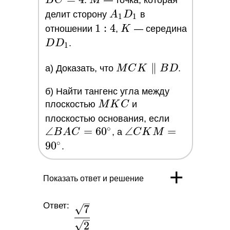
B
C
.
M
— точка, которая
4
A_1D_1
делит сторону
A
D
в
1
1
1
1
:
4
K
отношении
,
K
— середина
:
DD_1
D
D
.
1
4
MCK
∥
a) Доказать, что
M
C
K
B
D
.
\parallel
б) Найти тангенс угла между
BD
MKC
плоскостью
M
K
C
и
\angle{BA
плоскостью основания, если
∘
∠
=
6
0
\angle{CKM}
∠
=
= 60^\circ
B
A
C
, а
C
K
M
= 90^\circ
∘
9
0
.
+
Показать ответ и решение
Ответ:
\dfrac{\sqrt{7}}
7
{\sqrt{2}}
2