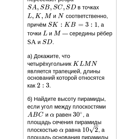
,
,
,
SB,
L,
S
A
S
B
S
C
S
D
в точках
SC,
K,
,
,
N
L
K
M
и
N
соответственно,
SD
M
SK
:
=
3
:
1
причём
S
K
K
B
, а
:
L
M
точки
L
и
M
— середины рёбер
KB
ЅА
Ѕ
А
SD
и
S
D
.
=
3:1
a) Докажите, что
KLMN
четырёхугольник
K
L
M
N
является трапецией, длины
оснований которой относятся
2:3
2
:
3
как
.
б) Найдите высоту пирамиды,
ABC
если угол между плоскостями
∘
\alpha
30^\circ
3
0
A
B
C
и
α
равен
, а
ЕГЭ 2027
О НАС
площадь сечения пирамиды
О Профиматике
\alpha
10\sqrt{2}
1
0
2
Математика
плоскостью
α
равна
, а
Преподаватели
Информатика
площадь основания пирамиды