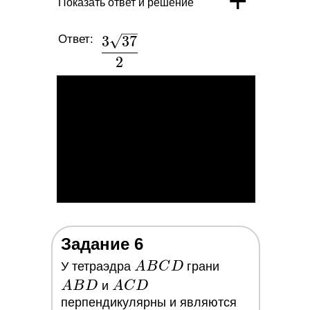
+
Показать ответ и решение
Ответ:
\dfrac{3\sqrt{37}}
3
3
7
{2}
2
Задание 6
ABCD
ABD
У тетраэдра
A
B
C
D
грани
ACD
A
B
D
и
A
C
D
перпендикулярны и являются