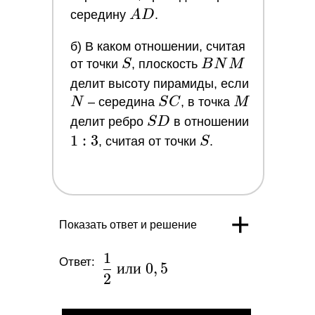
AD
середину
A
D
.
б) В каком отношении, считая
S
BNM
от точки
S
, плоскость
B
N
M
N
делит высоту пирамиды, если
SC
M
N
– середина
S
C
, в точка
M
SD
1
делит ребро
S
D
в отношении
:
1
:
3
S
, считая от точки
S
.
3
+
Показать ответ и решение
1
\dfrac{1}
Ответ:
и
л
и
0
,
5
2
{2}\
или\ 0,5