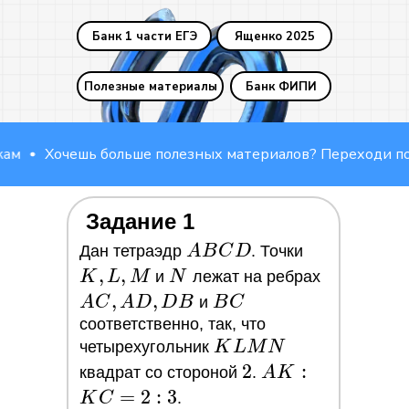
Банк 1 части ЕГЭ
Ященко 2025
Полезные материалы
Банк ФИПИ
Хочешь больше полезных материалов? Переходи по ссы
Задание 1
ABCD
K
Дан тетраэдр
A
B
C
D
. Точки
,
,
,
N
AC,
K
L
M
и
N
лежат на ребрах
L,
AD,
,
,
BC
A
C
A
D
D
B
и
B
C
M
DB
соответственно, так, что
KLMN
четырехугольник
K
L
M
N
2
2
AK:KC=2:3
:
квадрат со стороной
.
A
K
=
2
:
3
K
C
.