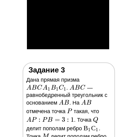
Задание 3
ABCA_1B_1C_1
Дана прямая призма
ABC
A
B
C
A
B
C
.
A
B
C
—
1
1
1
равнобедренный треугольник с
AB
AB
основанием
A
B
. На
A
B
P
AP
отмечена точка
P
такая, что
:
:
=
3
:
1
Q
A
P
P
B
. Точка
Q
PB
В_1С_1
В
С
делит пополам ребро
.
1
1
=
M
BC
Точка
M
делит пополам ребро