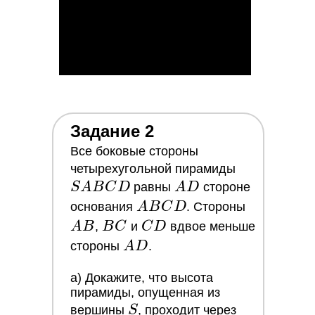
Задание 2
Все боковые стороны
SABCD
четырехугольной пирамиды
AD
S
A
B
C
D
равны
A
D
стороне
ABCD
AB
основания
A
B
C
D
. Стороны
BC
CD
A
B
,
B
C
и
C
D
вдвое меньше
AD
стороны
A
D
.
a) Докажите, что высота
пирамиды, опущенная из
S
вершины
S
, проходит через