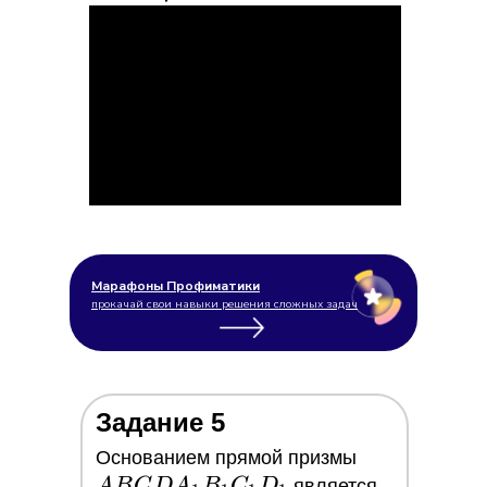
Марафоны Профиматики
прокачай свои навыки решения сложных задач
Задание 5
ABCDA_1B
Основанием прямой призмы
A
B
C
D
A
B
C
D
является