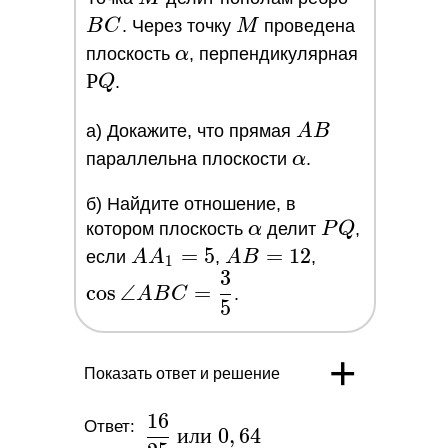
3 :
M
B
C
. Через точку
M
проведена
1
\alpha
РQ
плоскость
α
, перпендикулярная
Р
Q
.
AB
a) Докажите, что прямая
A
B
\alpha
параллельна плоскости
α
.
б) Найдите отношение, в
\alpha
PQ
котором плоскость
α
делит
P
Q
,
AA_1
=
5
AB
=
1
2
\cos\angle{
если
A
A
,
A
B
,
1
3
= 5
=
= \dfrac{3}{
c
o
s
∠
=
A
B
C
.
5
12
+
Показать ответ и решение
1
6
\dfrac{16}
Ответ:
и
л
и
0
,
6
4