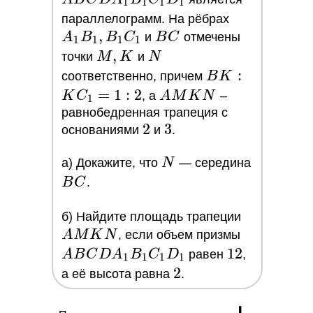
1
1
1
1
A_1B_1,
параллелограмм. На рёбрах
,
BC
B_1C_1
A
B
B
C
и
B
C
отмечены
1
1
1
1
M,
,
N
точки
M
K
и
N
K
BK :
:
соответственно, причем
B
K
KC_1
=
1
:
2
AMKN
K
C
, а
A
M
K
N
–
1
= 1 :
равнобедренная трапеция с
2
2
3
3
2
основаниями
и
.
N
a) Докажите, что
N
— середина
BC
B
C
.
AMKN
б) Найдите площадь трапеции
ABCDA_1
A
M
K
N
, если объем призмы
12
1
2
A
B
C
D
A
B
C
D
равен
,
1
1
1
1
2
2
а её высота равна
.