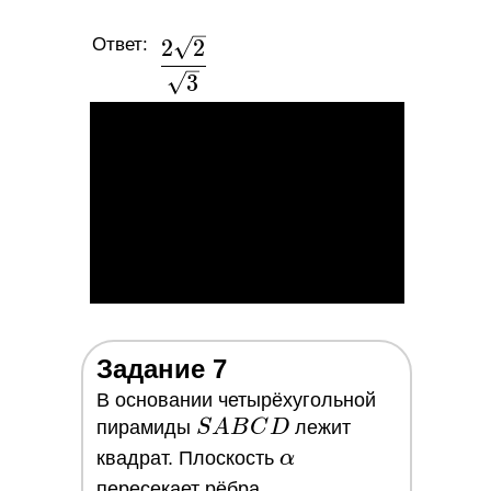
Ответ:
\dfrac{2\sqrt{2}}
2
2
{\sqrt{3}}
3
Задание 7
В основании четырёхугольной
SABCD
пирамиды
S
A
B
C
D
лежит
\alpha
квадрат. Плоскость
α
SA,
пересекает рёбра