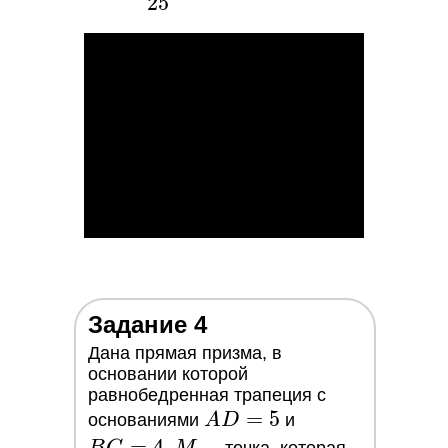
2
5
{25}\
или\ 0,64
Задание 4
Дана прямая призма, в
основании которой
равнобедренная трапеция с
AD
=
5
BC
основаниями
A
D
и
= 5
=
=
4
M