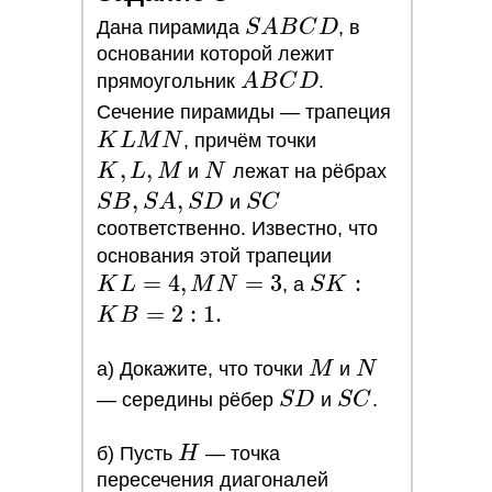
SABCD
Дана пирамида
S
A
B
C
D
, в
основании которой лежит
+7 (966) 999-42-03
ABCD
прямоугольник
A
B
C
D
.
+7 (495) 085-04-95
KLMN
Сечение пирамиды — трапеция
K,
K
L
M
N
, причём точки
L,
,
,
N
SB,
Начать бесплатно
K
L
M
и
N
лежат на рёбрах
M
SA,
,
,
SC
S
B
S
A
S
D
и
S
C
SD
соответственно. Известно, что
Задать вопрос
KL
основания этой трапеции
=
4
,
=
3
SK
=
:
K
L
M
N
, а
S
K
:
4,
=
2
:
1
.
ПОДПИСЫВАЙСЯ
K
B
НА НАШИ СОЦСЕТИ
KB
MN
M
N
=
= 3
a) Докажите, что точки
M
и
N
2 :
SD
SC
— середины рёбер
S
D
и
S
C
.
1.
H
б) Пусть
H
— точка
пересечения диагоналей