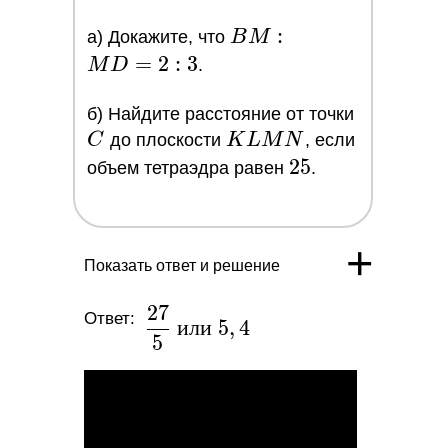
BM:MD=2:3
:
a) Докажите, что
B
M
=
2
:
3
M
D
.
C
б) Найдите расстояние от точки
KLMN
C
до плоскости
K
L
M
N
, если
25
2
5
объем тетраэдра равен
.
+
Показать ответ и решение
2
7
\dfrac{27}
Ответ:
и
л
и
5
,
4
5
{5}\ или\
5,4