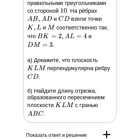
правильными треугольниками
10
1
0
AB,
со стороной
. На рёбрах
,
CD
AD
K,
A
B
A
D
и
C
D
взяли точки
L
,
M
K
L
и
M
соответственно так,
BK
=
2
,
=
4
DM
что
B
K
A
L
и
=
= 3
=
3
D
M
.
2,
KLM
AL
a) Докажите, что плоскость
CD
=
K
L
M
перпендикулярна ребру
4
C
D
.
б) Найдите длину отрезка,
образованного пересечением
KLM
ABC
плоскости
K
L
M
с гранью
A
B
C
.
+
Показать ответ и решение