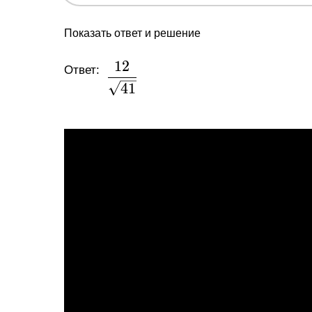
Показать ответ и решение
1
2
\dfrac{12}
Ответ:
{\sqrt{41}}
4
1