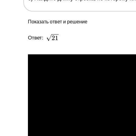
Показать ответ и решение
\sqrt{21}
2
1
Ответ: