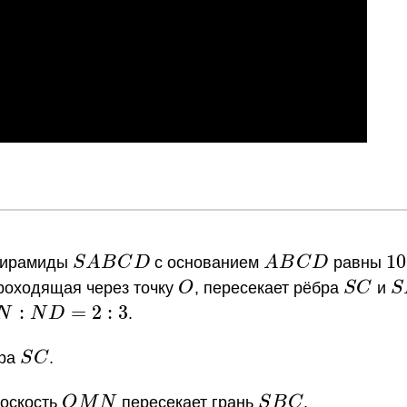
SABCD
ABCD
10
1
0
 пирамиды
S
A
B
C
D
с основанием
A
B
C
D
равны
O
SC
S
роходящая через точку
O
, пересекает рёбра
S
C
и
S
N:ND=2:3
:
=
2
:
3
N
N
D
.
SC
бра
S
C
.
OMN
SBC
лоскость
O
M
N
пересекает грань
S
B
C
.