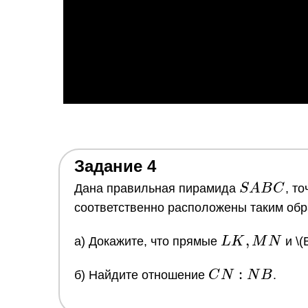
Задание 4
SABC
Дана правильная пирамида
S
A
B
C
, т
соответственно расположены таким обр
LK,
,
a) Докажите, что прямые
L
K
M
N
и
\(
MN
CN:NB
:
б) Найдите отношение
C
N
N
B
.