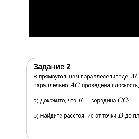
Задание 2
AC
В прямоугольном параллелепипеде
A
AC
параллельно
A
C
проведена плоскость
K
−
CC_1
a) Докажите, что
K
середина
C
C
.
1
-
B
б) Найдите расстояние от точки
B
до пл