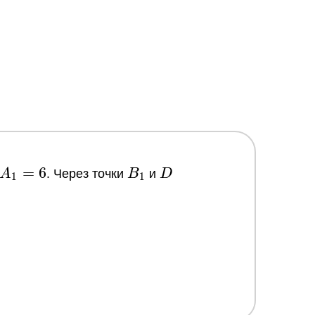
=
6
B_1
D
A
. Через точки
B
и
D
1
1