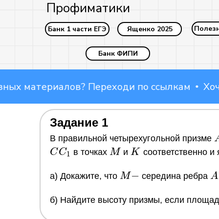
Профиматики
Полез
Банк 1 части ЕГЭ
Ященко 2025
Банк ФИПИ
х материалов? Переходи по ссылкам
Хочешь
Наши соцсети:
Задание 1
В правильной четырехугольной призме
M
K
C
C
в точках
M
и
K
соответственно и 
1
M
−
A
a) Докажите, что
M
середина ребра
A
-
б) Найдите высоту призмы, если площа