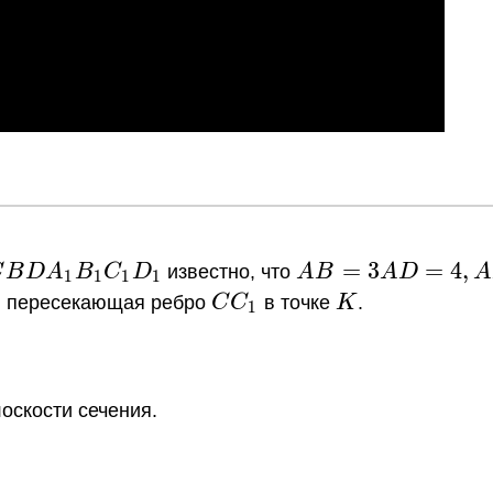
BDA_1B_1C_1D_1
AB=3
=
3
=
4
,
C
B
D
A
B
C
D
известно, что
A
B
A
D
A
1
1
1
1
AD =
CC_1
K
, пересекающая ребро
C
C
в точке
K
.
1
4,
AA_1
= 6
оскости сечения.