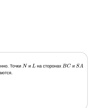
N
L
BC
SA
нно. Точки
N
и
L
на сторонах
B
C
и
S
A
аются.