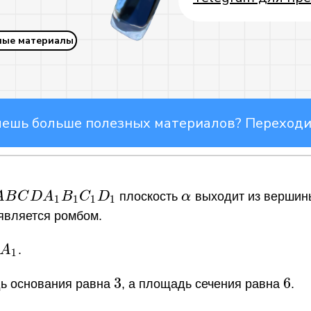
ные материалы
 больше полезных материалов? Переходи по
ABCDA_1B_1C_1D_1
\alpha
A
B
C
D
A
B
C
D
плоскость
α
выходит из верши
1
1
1
1
Telegram основной
является ромбом.
A_1
A
.
1
3
3
6
6
дь основания равна
, а площадь сечения равна
.