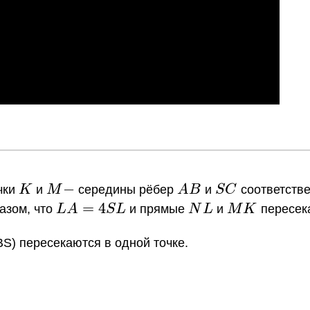
K
M
−
AB
SC
очки
K
и
M
середины рёбер
A
B
и
S
C
соответстве
-
LA=4SL
=
4
NL
MK
азом, что
L
A
S
L
и прямые
N
L
и
M
K
пересек
BS) пересекаются в одной точке.