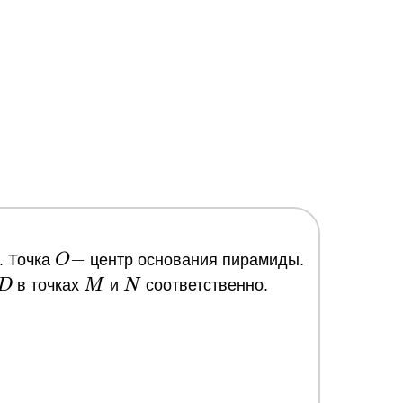
O
−
. Точка
O
центр основания пирамиды.
-
D
M
N
D
в точках
M
и
N
соответственно.