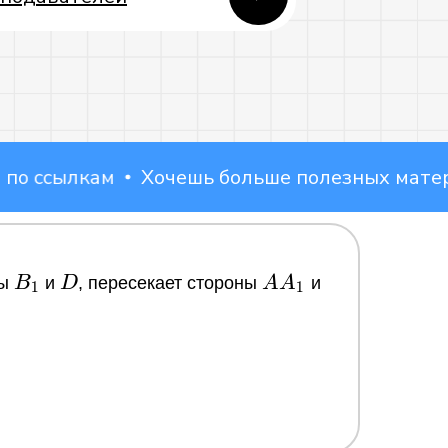
 ссылкам
Хочешь больше полезных материал
B_1
D
AA_1
CC_1
ны
B
и
D
, пересекает стороны
A
A
и
1
1
ВКонтакте