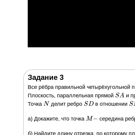
Задание 3
Все рёбра правильной четырёхугольной
SA
Плоскость, параллельная прямой
S
A
и п
N
SD
S
Точка
N
делит ребро
S
D
в отношении
S
M
−
a) Докажите, что точка
M
середина ре
-
б) Найдите длину отрезка, по которому п