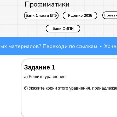
Профиматики
Полез
Банк 1 части ЕГЭ
Ященко 2025
Банк ФИПИ
атериалов? Переходи по ссылкам
Хочешь б
Наши соцсети:
Задание 1
a) Решите уравнение
б) Укажите корни этого уравнения, принадлеж