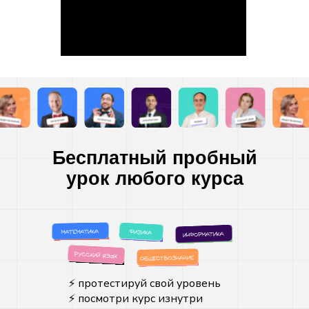
Образовательная лицензия
No Л035-01298-77/05715043
ООО «ПРОФИМАТИКА»
ИНН 9701325162
Адерс: г. Москва, Потаповский
переулок, д.5 стр.1
profimatika@gmail.com
2026 (c)Профиматика
Бесплатный пробный
урок любого курса
Регистрация
Получить скидку
⚡️ протестируй свой уровень
⚡️ посмотри курс изнутри