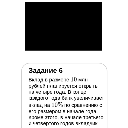
Все марафоны
по оплате
Все мини-курсы
Обработка
персональных
данных
ПРЕПОДАВАТЕЛИ
Параметры с нуля до олимпиад
Больше, чем 100 балов
Олимпиадная математика
Задание 6
Общая физика
10
1
0
Вклад в размере
млн
рублей планируется открыть
на четыре года. В конце
БЕСПЛАТНЫЕ МАТЕРИАЛЫ
каждого года банк увеличивает
Каталог заданий
Банк задач
10\%
1
0
%
вклад на
по сравнению с
Блог и медиа
его размером в начале года.
Кроме этого, в начале третьего
и четвёртого годов вкладчик