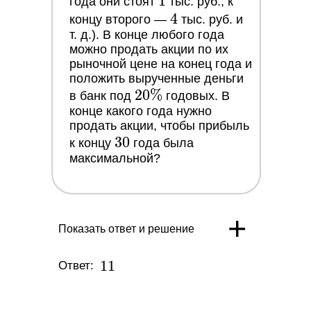
1
1
года они стоят
тыс. руб., к
4
4
концу второго —
тыс. руб. и
т. д.). В конце любого года
можно продать акции по их
рыночной цене на конец года и
положить вырученные деньги
20\%
2
0
%
в банк под
годовых. В
конце какого года нужно
продать акции, чтобы прибыль
30
3
0
к концу
года была
максимальной?
+
Показать ответ и решение
11
1
1
Ответ: