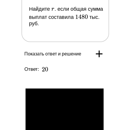
r
Найдите
r
. если общая сумма
1480
1
4
8
0
выплат составила
тыс.
руб.
+
Показать ответ и решение
20
2
0
Ответ: