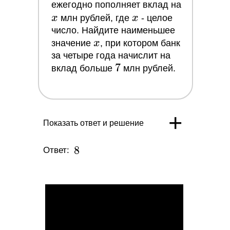
x
ежегодно пополняет вклад на
+7 (966) 999-42-03
x
x
млн рублей, где
x
- целое
+7 (495) 085-04-95
число. Найдите наименьшее
x
значение
x
, при котором банк
Начать бесплатно
за четыре года начислит на
7
7
вклад больше
млн рублей.
Задать вопрос
+
ПОДПИСЫВАЙСЯ
Показать ответ и решение
НА НАШИ СОЦСЕТИ
8
8
Ответ: