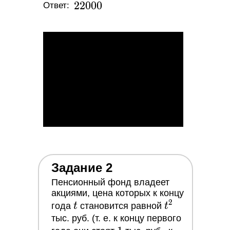
22
2
2
0
0
0
Ответ:
000
Задание 2
Пенсионный фонд владеет
акциями, цена которых к концу
2
t
t^2
года
t
становится равной
t
тыс. руб. (т. е. к концу первого