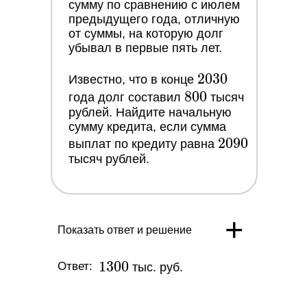
сумму по сравнению с июлем
предыдущего года, отличную
от суммы, на которую долг
убывал в первые пять лет.
2030
2
0
3
0
Известно, что в конце
800
8
0
0
года долг составил
тысяч
рублей. Найдите начальную
сумму кредита, если сумма
2090
2
0
9
0
выплат по кредиту равна
тысяч рублей.
+
Показать ответ и решение
ЕГЭ 2027
О НАС
О Профиматике
Математика
Преподаватели
1
1
3
0
0
Ответ:
тыс. руб.
Информатика
Отзывы
300
Русский язык
Договор оферты
Физика
Информация