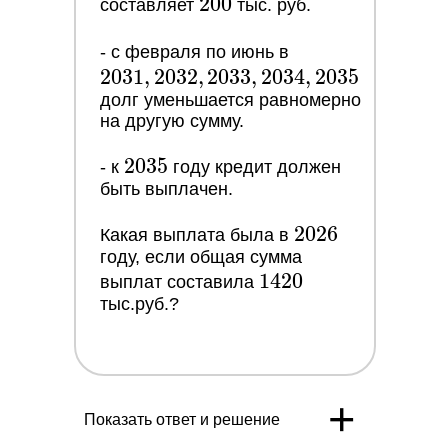
200
2
0
0
составляет
тыс. руб.
2031,
- с февраля по июнь в
2
0
3
1
,
2
0
3
2
,
2
0
3
3
,
2
0
3
2032,
4
,
2
0
3
5
долг уменьшается равномерно
2033,
на другую сумму.
2034,
2035
2035
2
0
3
5
- к
году кредит должен
быть выплачен.
2026
2
0
2
6
Какая выплата была в
году, если общая сумма
1420
1
4
2
0
выплат составила
тыс.руб.?
+
Показать ответ и решение