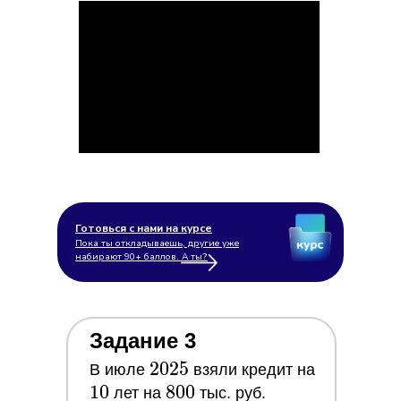
Готовься с нами на курсе
Пока ты откладываешь, другие уже
набирают 90+ баллов. А ты?
Задание 3
2025
2
0
2
5
10
В июле
взяли кредит на
1
0
800
8
0
0
лет на
тыс. руб.