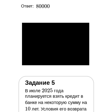
80
8
0
0
0
0
Ответ:
000
Задание 5
2025
2
0
2
5
В июле
года
планируется взять кредит в
10
банке на некоторую сумму на
1
0
лет. Условия его возврата