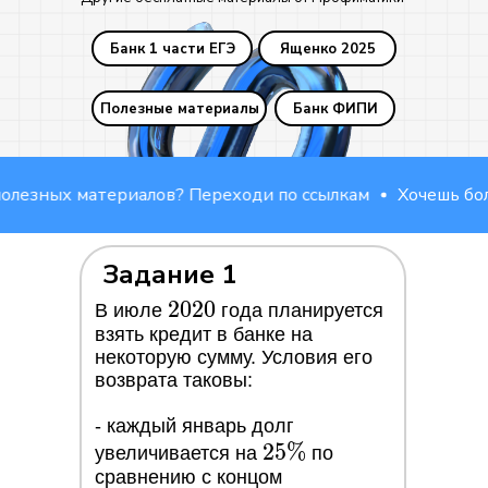
Банк 1 части ЕГЭ
Ященко 2025
Полезные материалы
Банк ФИПИ
зных материалов? Переходи по ссылкам
Хочешь больше
Задание 1
2020
2
0
2
0
В июле
года планируется
взять кредит в банке на
некоторую сумму. Условия его
возврата таковы:
- каждый январь долг
25\%
2
5
%
увеличивается на
по
сравнению с концом