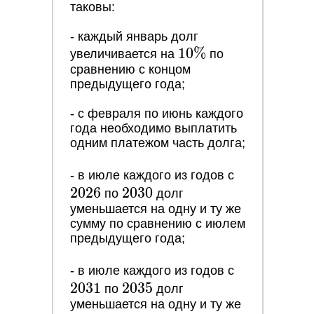
таковы:
- каждый январь долг
10\%
1
0
%
увеличивается на
по
сравнению с концом
предыдущего года;
- с февраля по июнь каждого
года необходимо выплатить
одним платежом часть долга;
2026
- в июле каждого из годов с
2
0
2
6
2030
2
0
3
0
по
долг
уменьшается на одну и ту же
сумму по сравнению с июлем
предыдущего года;
2031
- в июле каждого из годов с
2
0
3
1
2035
2
0
3
5
по
долг
уменьшается на одну и ту же