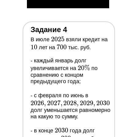
Задание 4
2025
2
0
2
5
10
В июле
взяли кредит на
1
0
700
7
0
0
лет на
тыс. руб.
- каждый январь долг
20\%
2
0
%
увеличивается на
по
сравнению с концом
предыдущего года;
2026,
- с февраля по июнь в
2
0
2
6
,
2
0
2
7
,
2
0
2
8
,
2
0
2
2027,
9
,
2
0
3
0
долг уменьшается равномерно
2028,
на какую то сумму.
2029,
2030
2030
2
0
3
0
- в конце
года долг