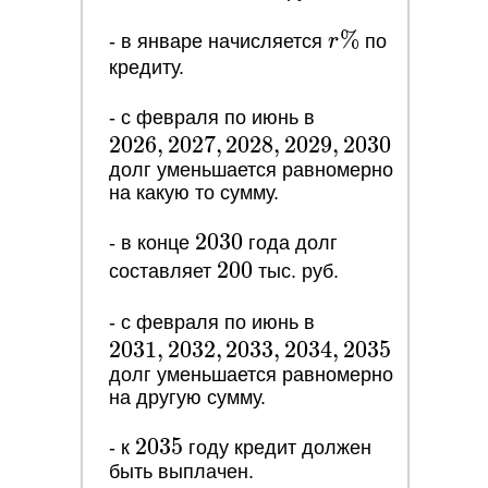
r\%
%
- в январе начисляется
r
по
кредиту.
2026,
- с февраля по июнь в
2
0
2
6
,
2
0
2
7
,
2
0
2
8
,
2
0
2
2027,
9
,
2
0
3
0
долг уменьшается равномерно
2028,
на какую то сумму.
2029,
2030
2030
2
0
3
0
- в конце
года долг
200
2
0
0
составляет
тыс. руб.
2031,
- с февраля по июнь в
2
0
3
1
,
2
0
3
2
,
2
0
3
3
,
2
0
3
2032,
4
,
2
0
3
5
долг уменьшается равномерно
2033,
на другую сумму.
2034,
2035
2035
2
0
3
5
- к
году кредит должен
быть выплачен.