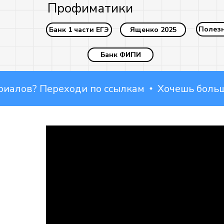
Профиматики
Полез
Банк 1 части ЕГЭ
Ященко 2025
Банк ФИПИ
ов? Переходи по ссылкам
Хочешь больше по
Наши соцсети: