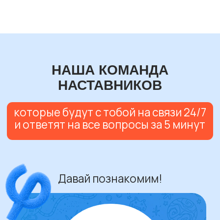
ЗАБИРАЙ! ИЗУЧАЙ!
РЕШАЙ!
Банк задач
Варианты ЕГЭ прошлых лет, весь банк
ФИПИ, СтатГрады: все это вместе
с ответами, подробными решениями