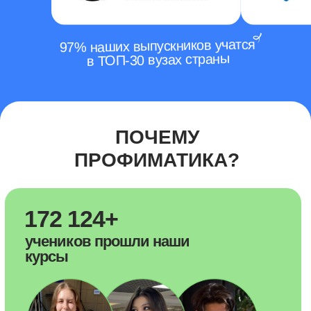
97% наших выпускников учатся
в ТОП-30 вузах страны
70% наших
учеников
набрали
от 80-100 баллов