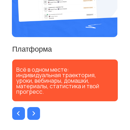
+7
Укажи класс или выбери другое, если
не ученик:
Нажимая кнопку, вы принимаете
положение об обработке
персональных данных
Начать заниматься