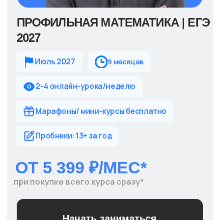
ИГОРЬ
УКОЛОВ
преподавательница русского языка
Окончила филфак
МГУ
Сдала ЕГЭ по русскому
5 раз на 100 баллов
Каждый 2-ой выпускник
сдал ЕГЭ
на 90+ баллов