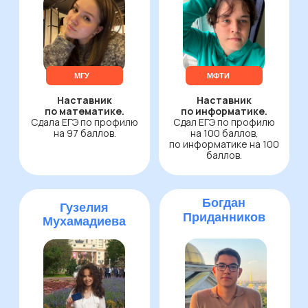
ПРЕМИУМ
Для тех, кому важно разбирать
ошибки и не оставаться один
на один с задачами
Всё, что в тарифе «Стандарт»
Все работы в тарифе
проверяются
специалистом
52 792 ₽
54 792 ₽
за весь курс