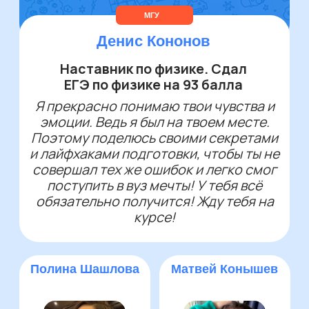
Марафоны и/или мини-
курсы по заданиям ЕГЭ
бесплатно
Видео- и
текстовые
разборы ДЗ
43 192 ₽
45 192 ₽
за весь курс
Выбрать предмет
можно приобрести в рассрочку