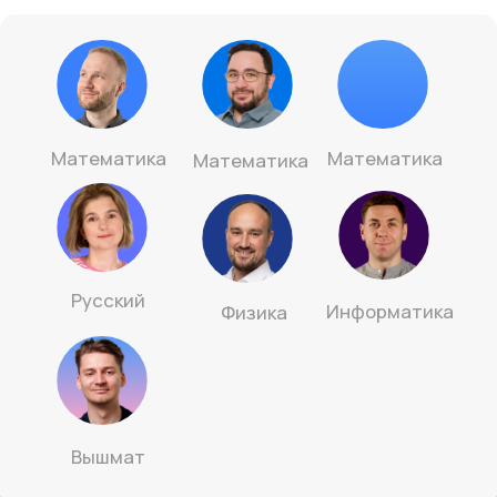
Платформа
Всё в одном месте:
индивидуальная траектория,
уроки, вебинары, домашки,
материалы, статистика и твой
прогресс.