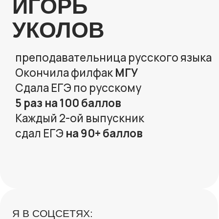
НИУ ВШЭ
Настя Мельниченко
Наставник по математике
и русскому языку.
Сдала ЕГЭ по профилю
на 96, русский 100.
С самого начала обучения я буду с
тобой рядом! Я помогу выстроить
план обучения, находить решение в
сложных задачах и подскажу, как не
выгореть на пути к заветным баллам.
Давай сделаем твой 11 класс
легендарным и незабываемым!