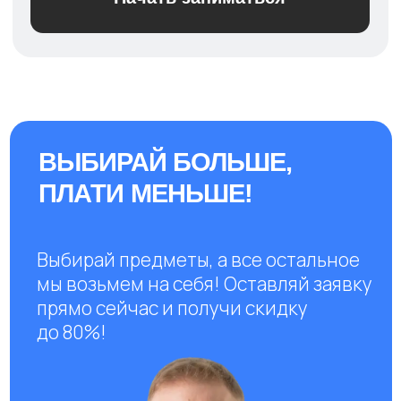
Я В СОЦСЕТЯХ:
Подробнее о курсе
95%
ШКОЛЬНЫХ УЧИТЕЛЕЙ
РЕКОМЕНДУЮТ НАС СВОИМ
УЧЕНИКАМ
они оценили качество материалов на
курсах и уверены в своем выборе!