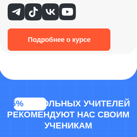
МГУ
Денис Кононов
Наставник по физике. Сдал
ЕГЭ по физике на 93 балла
Я прекрасно понимаю твои чувства и
эмоции. Ведь я был на твоем месте.
Поэтому поделюсь своими секретами
и лайфхаками подготовки, чтобы ты не
совершал тех же ошибок и легко смог
поступить в вуз мечты! У тебя всё
обязательно получится! Жду тебя на
курсе!
Полина Шашлова
Матвей Конышев