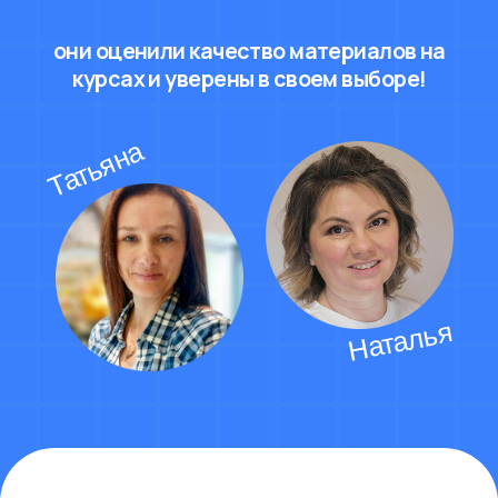
МГУ
МФТИ
Наставник
Наставник
по математике.
по информатике.
Сдала ЕГЭ по профилю
Сдал ЕГЭ по профилю
на 97 баллов.
на 100 баллов,
по информатике на 100
баллов.
Богдан
Гузелия
Приданников
Мухамадиева
МГУ
МГУ
Наставник
Наставник
по математике.
по математике.
Сдал ЕГЭ по профилю
Сдавала ЕГЭ по профилю
на 92 балла, ДВИ
на 94 балла
по математике сдал
на 95.
Маша Степанова