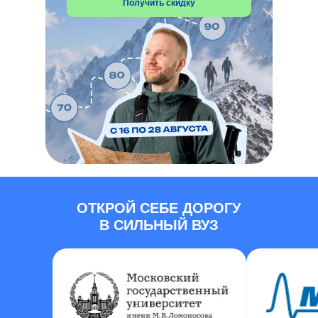
Получить скидку
ПОЧЕМУ
ПРОФИМАТИКА?
172 124
+
учеников прошли наши
курсы
ОТКРОЙ СЕБЕ ДОРОГУ
В СИЛЬНЫЙ ВУЗ
5+ лет опыта
подготовки к экзаменам