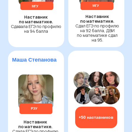
Выбрать предмет
можно приобрести в рассрочку
МАКСИМУМ
Для тех, кто готов заботать на 90+
баллов и поступить в ТОП-вуз мечты
Всё, что в тарифе «Премиум»
Практические онлайн-
занятия в. мини-
группе: еженедельно