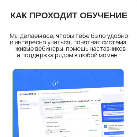
РЭУ
+50 наставников
Наставник
по математике.
Сдала ЕГЭ по профилю
на 95 баллов.
ТВОИ 90+ НА ЕГЭ
—
МОЯ ЛИЧНАЯ
ОТВЕТСТВЕННОСТЬ!
Оставь заявку на консультацию
с нашим специалистом.
И мы
подберем тебе нужный курс