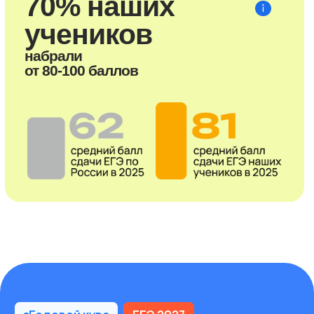
которые учат понимать
Видимый прогресс – закрывай
пробелы и уверенно идти к цели
Наставник-бро – твоя
поддержка 24/7
Марафоны, мини-курсы, банк
задач, шпаргалки
и методички — бесплатно!
Начать подготовку
40% скидки
за покупку сразу двух
предметов
Выбирай предмет
КУРСЫ ПОДГОТОВКИ К ЕГЭ
2027
Все
Высшая математика