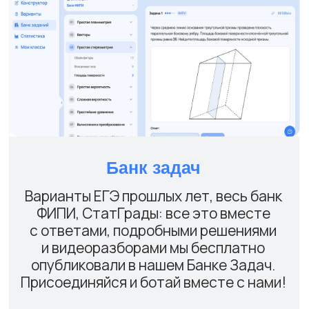
и в рассрочку
Сейчас у нас доступно оформление
рассрочки через Т-Банк.
Даже если у тебя другой банк — ты все
равно можешь ей воспользоваться!
Бесплатные
курсы за 0 руб.
В рамках курса ты автоматически
получаешь доступ ко всем Интенсивам,
челленджам нарешки, Банку Задач для
твоего продуктивного обучения.