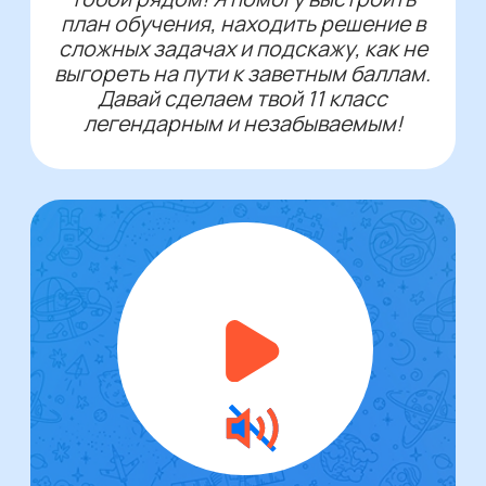
Перейти
ТАРИФЫ
СТАНДАРТ
Для самостоятельных
и дисциплинированных учеников
Глубокое тестирование +
индивидуальная траектория
подготовки
Индивидуальный план
вебинаров с ДЗ: от 2 до. 4
вебов/ неделю