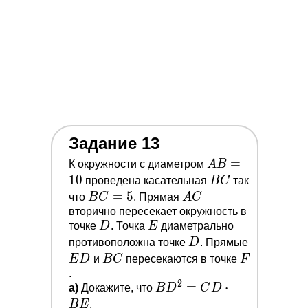
Задание 13
A
=
К окружности с диаметром
A
B
B=10
1
0
B
проведена касательная
B
C
так
C
B
=
5
A
что
B
C
. Прямая
A
C
C=5
C
вторично пересекает окружность в
D
E
точке
D
. Точка
E
диаметрально
D
противоположна точке
D
. Прямые
E
B
F
E
D
и
B
C
пересекаются в точке
F
D
C
.
2
B
=
⋅
a)
Докажите, что
B
D
C
D
D^2=C
B
E
.