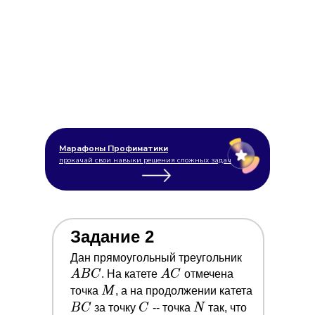
Марафоны Профиматики
прокачай свои навыки решения сложных задач
Задание 2
A
Дан прямоугольный треугольник
A
B
A
B
C
. На катете
A
C
отмечена
C
C
M
B
точка
M
, а на продолжении катета
C
C
N
C
B
C
за точку
C
-- точка
N
так, что