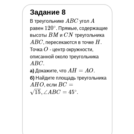
Задание 8
A
A
В треугольнике
A
B
C
угол
A
∘
B
120^{\circ}
1
2
0
равен
. Прямые, содержащие
C
B
C
A
высоты
B
M
и
C
N
треугольника
M
N
B
H
A
B
C
, пересекаются в точке
H
.
C
O
Точка
O
- центр окружности,
A
описанной около треугольника
B
A
B
C
.
C
A
=
a)
Докажите, что
A
H
A
O
.
H=A
A
б)
Найдите площадь треугольника
O
B
=
H
A
H
O
, если
B
C
∘
C=\sqrt{15},
O
1
5
,
∠
=
4
5
A
B
C
.
\angle A B
C=45^{\circ}