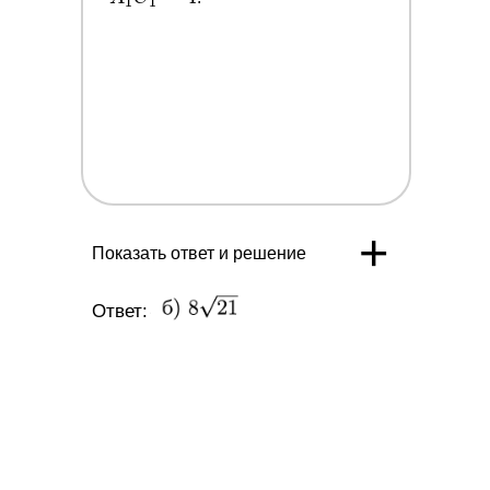
1
1
C_1=5:
4
+
Показать ответ и решение
Ответ: