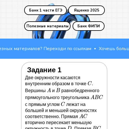
Банк 1 части ЕГЭ
Ященко 2025
Полезные материалы
Банк ФИПИ
материалов? Переходи по ссылкам
Хочешь больше пол
Задание 1
Две окружности касаются
C
внутренним образом в точке
C
.
A
B
Вершины
A
и
B
равнобедренного
A
прямоугольного треугольника
A
B
C
B
C
с прямым углом
C
лежат на
C
большей и меньшей окружностях
A
соответственно. Прямая
A
C
C
вторично пересекает меньшую
D
B
окружность в точке
D
. Прямая
B
C