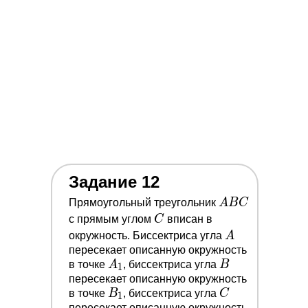
Начать бесплатно
Задать вопрос
ПОДПИСЫВАЙСЯ
НА НАШИ СОЦСЕТИ
Задание 12
A
Прямоугольный треугольник
A
B
C
B
C
с прямым углом
C
вписан в
C
A
окружность. Биссектриса угла
A
пересекает описанную окружность
Регистрация
Получить скидку
A_1
B
в точке
A
, биссектриса угла
B
Образовательная лицензия
1
No Л035-01298-77/05715043
пересекает описанную окружность
B_1
C
в точке
B
, биссектриса угла
C
1
ООО «ПРОФИМАТИКА»
пересекает описанную окружность