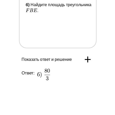
D
F
б)
Найдите площадь треугольника
\cdot B
B
F
B
E
.
E
E
+
Показать ответ и решение
Ответ: