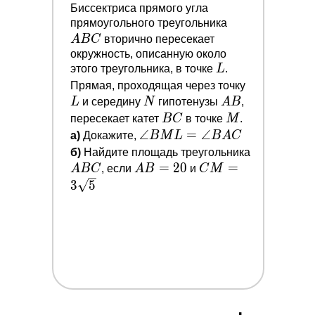
Биссектриса прямого угла
A
прямоугольного треугольника
B
A
B
C
вторично пересекает
C
окружность, описанную около
L
этого треугольника, в точке
L
.
L
Прямая, проходящая через точку
N
A
L
и середину
N
гипотенузы
A
B
,
B
B
M
пересекает катет
B
C
в точке
M
.
C
\angle B
∠
=
∠
a)
Докажите,
B
M
L
B
A
C
M
A
б)
Найдите площадь треугольника
L=\angle
A
=
2
0
C M=3
=
B
A
B
C
, если
A
B
и
C
M
B A C
B=20
\sqrt{5}
C
3
5