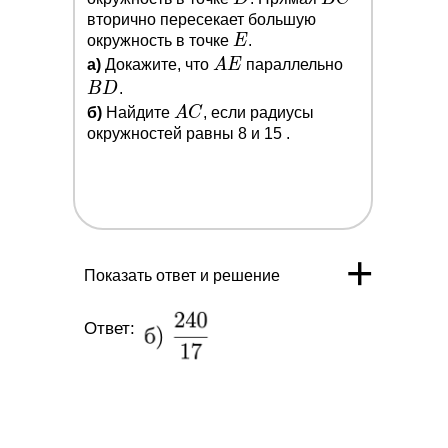
C
вторично пересекает большую
E
окружность в точке
E
.
A
B
a)
Докажите, что
A
E
параллельно
E
D
B
D
.
A
б)
Найдите
A
C
, если радиусы
C
окружностей равны 8 и 15 .
+
Показать ответ и решение
Ответ: