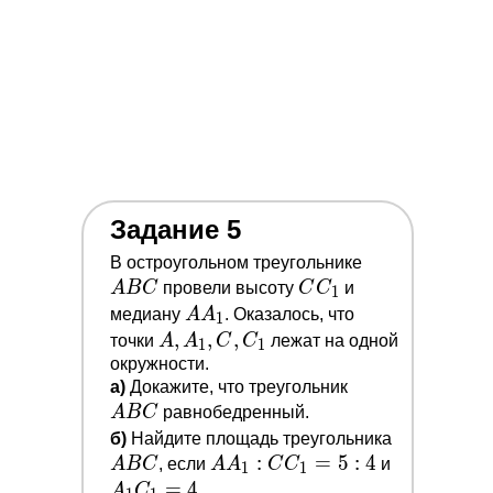
Задание 5
A
В остроугольном треугольнике
C
B
A
B
C
провели высоту
C
C
и
1
C_1
C
A
медиану
A
A
. Оказалось, что
1
A_1
A,
,
,
,
точки
A
A
C
C
лежат на одной
1
1
A_1,
окружности.
A
a)
Докажите, что треугольник
C,
B
A
B
C
равнобедренный.
C_1
C
A
б)
Найдите площадь треугольника
A A_1:
:
=
5
:
4
A_1
B
A
B
C
, если
A
A
C
C
и
1
1
C
C_1=4
C
=
4
A
C
.