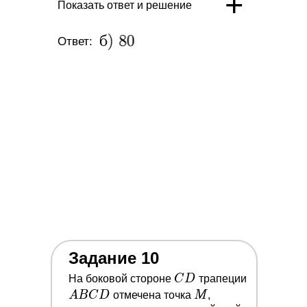
+
Показать ответ и решение
Ответ:
Задание 10
C
A
На боковой стороне
C
D
трапеции
D
B
M
A
B
C
D
отмечена точка
M
,