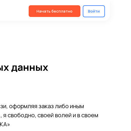
Начать бесплатно
Начать бесплатно
Войти
Войти
ых данных
язи, оформляя заказ либо иным
 свободно, своей волей и в своем
ИКА»