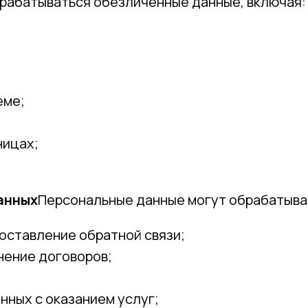
брабатываться обезличенные данные, включая:
еме;
ницах;
анных
Персональные данные могут обрабатыва
оставление обратной связи;
нение договоров;
нных с оказанием услуг;