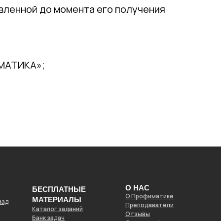
твленной до момента его получения
ИМАТИКА»;
О НАС
БЕСПЛАТНЫЕ
О Профиматике
МАТЕРИАЛЫ
иад
Преподаватели
Каталог заданий
Отзывы
Банк задач