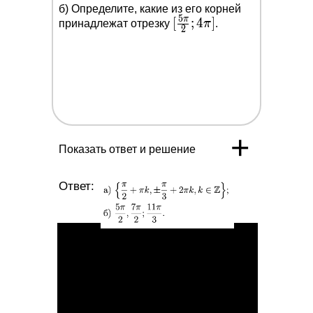
{6})-\cos
б) Определите, какие из его корней
5
π
[\frac{5
[
;
4
]
x=\sqrt{3}
принадлежат отрезку
π
.
2
\pi}{2}
\sin 2 x-1
; 4 \pi]
+
Показать ответ и решение
Ответ: