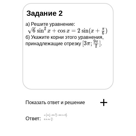
Задание 2
a) Решите уравнение:
2
\sqrt{6} \sin
π
6
s
i
n
+
c
o
s
=
2
s
i
n
(
+
)
x
x
x
6
^2 x+\cos
б) Укажите корни этого уравнения,
9
π
[3 \pi ;
[
3
;
]
принадлежащие отрезку
x=2 \sin
π
.
2
\frac{9
(x+\frac{\pi}
\pi}
{6})
{2}]
+
Показать ответ и решение
Ответ: