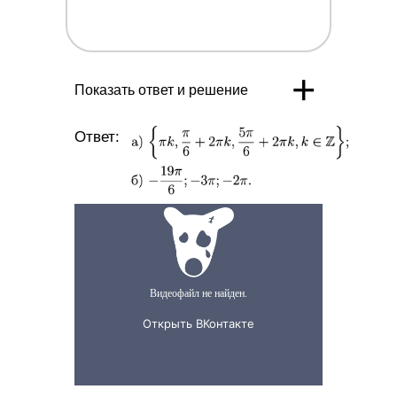
{2} ;-2
\pi]
+
Показать ответ и решение
Ответ: