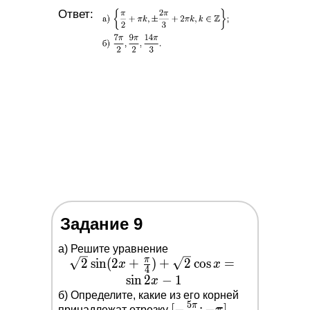
Ответ:
Задание 9
a) Решите уравнение
\sqrt{2} \sin
π
2
s
i
n
(
2
+
)
+
2
c
o
s
=
x
x
4
(2
s
i
n
2
−
1
x
x+\frac{\pi}
б) Определите, какие из его корней
5
π
[-
[
−
;
−
]
принадлежат отрезку
.