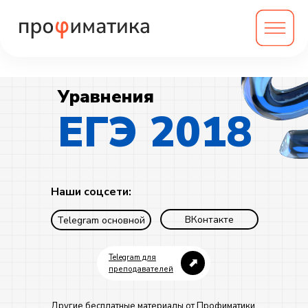
Уравнения
ЕГЭ 2018
Наши соцсети:
ВКонтакте
Telegram основной
Telegram для
⬈
преподавателей
Другие бесплатные материалы от Профиматики