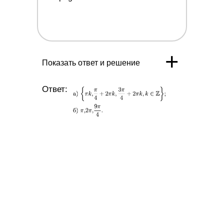
\pi}
{2}]
+
Показать ответ и решение
Ответ: