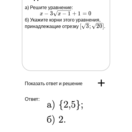
a) Решите уравнение:
Образовательная лицензия
−
x-3
3
−
1
+
1
=
0
x
x
No Л035-01298-77/05715043
\sqrt{x-
б) Укажите корни этого уравнения,
[\sqrt{3} ;
[
3
;
2
0
]
принадлежащие отрезку
1}+1=0
.
ООО «ПРОФИМАТИКА»
\sqrt{20}]
ИНН 9701325162
Адерс: г. Москва, Потаповский
переулок, д.5 стр.1
profimatika@gmail.com
2026 (c)Профиматика
+
Показать ответ и решение
Ответ:
Регистрация
Получить скидку