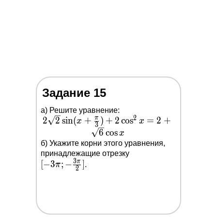
Задание 15
а) Решите уравнение:
2
2 \sqrt{2}
π
2
2
s
i
n
(
+
)
+
2
c
o
s
=
2
+
x
x
3
\sin
6
c
o
s
x
(x+\frac{\pi}
б) Укажите корни этого уравнения,
[-3 \pi
{3})+2 \cos
принадлежащие отрезку
3
π
[
−
3
;
−
]
;-
^2
π
.
2
\frac{3
x=2+\sqrt{6}
\pi}
\cos x
{2}]