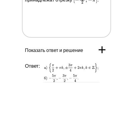
{4})+\sqrt{2}
π
2
\frac{5
\cos x=\sin 2
\pi}
x-1
{2} ;-
\pi]
+
Показать ответ и решение
Ответ: