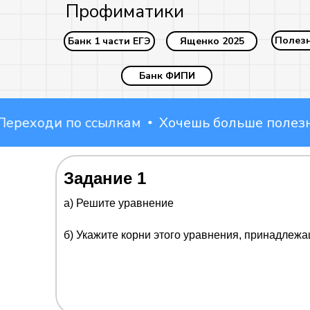
Профиматики
Полез
Банк 1 части ЕГЭ
Ященко 2025
Банк ФИПИ
ходи по ссылкам
Хочешь больше полезных 
Наши соцсети:
Задание 1
a) Решите уравнение
б) Укажите корни этого уравнения, принадлеж