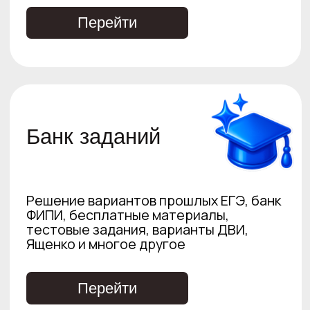
No Л035-01298-77/05715043
ООО «ПРОФИМАТИКА»
ИНН 9701325162
Адерс: г. Москва, Потаповский
переулок, д.5 стр.1
profimatika@gmail.com
2026 (c)Профиматика
Регистрация
Получить скидку