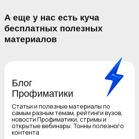
+7 (966) 999-42-03
+7 (495) 085-04-95
Начать бесплатно
Задать вопрос
ПОДПИСЫВАЙСЯ
НА НАШИ СОЦСЕТИ
Образовательная лицензия