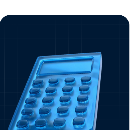
5 лет
2000+
опыт подготовки
учеников прошли
к экзаменам
наши курсы