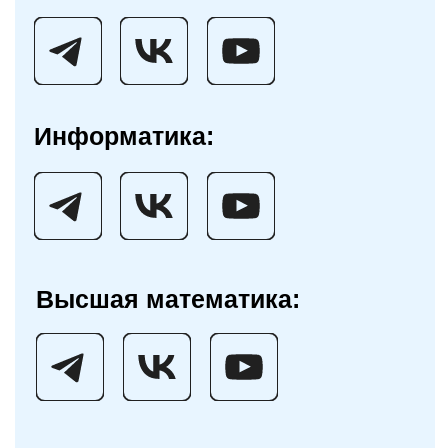
Остались вопросы?
Оставь заявку и мы позвоним в течение
30 минут в рабочее время. Задавай
любые вопросы, а мы расскажем про
занятие и подберем для тебя наиболее
эффективный формат обучения.
Получить консультацию
ЕГЭ 2027
О НАС
О Профиматике
Математика
Преподаватели
Информатика
Отзывы
Русский язык
Договор оферты
Физика
Информация