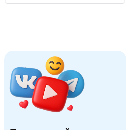
А еще у нас есть куча
бесплатных полезных
материалов
Блог
Профиматики
Статьи и полезные материалы по
самым разным темам, рейтинги вузов,
новости Профиматики, стримы и
открытые вебинары. Тонны полезного
контента
Перейти