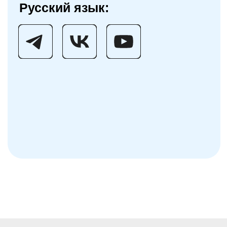
Все марафоны
по оплате
Все мини-курсы
Обработка
персональных
данных
ПРЕПОДАВАТЕЛИ
Параметры с нуля до олимпиад
Больше, чем 100 балов
Олимпиадная математика
Общая физика
БЕСПЛАТНЫЕ МАТЕРИАЛЫ
Каталог заданий
Банк задач
Блог и медиа