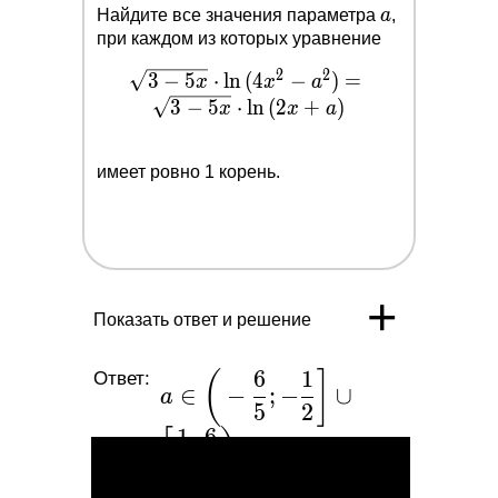
a
Найдите все значения параметра
a
,
при каждом из которых уравнение
2
2
3
−
\sqrt{3-
5
⋅
l
n
(
4
−
)
=
x
x
a
5x}\cdot
3
−
5
⋅
l
n
(
2
+
)
x
x
a
\ln{(4x^2-
a^2)}=\sqrt{3-
имеет ровно 1 корень.
5x}\cdot
\ln{(2x+a)}
+
Показать ответ и решение
6
1
(
]
Ответ:
a\in \bigg(-
∈
−
;
−
∪
a
\dfrac{6}{5};-
5
2
1
6
[
)
\dfrac{1}
;
{2}\bigg]\cup
5
5