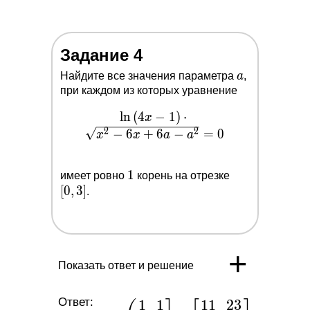
Задание 4
a
Найдите все значения параметра
a
,
при каждом из которых уравнение
l
n
\ln{(4x-
(
4
−
1
)
⋅
x
1)}\cdot
2
2
−
6
+
6
−
=
0
x
x
a
a
\sqrt{x^2-
6x+6a-
1
1
[0,3]
имеет ровно
корень на отрезке
a^2}=0
[
0
,
3
]
.
+
Показать ответ и решение
Ответ:
1
1
1
1
2
3
a \in