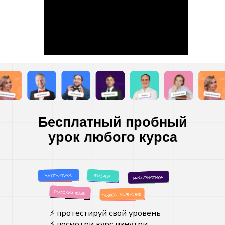
{3}; \dfrac{5}
{3}\bigg)
Начать бесплатно
Задать вопрос
ПОДПИСЫВАЙСЯ
НА НАШИ СОЦСЕТИ
Бесплатный пробный
урок любого курса
Образовательная лицензия
No Л035-01298-77/05715043
⚡️ протестируй свой уровень
⚡️ посмотри курс изнутри