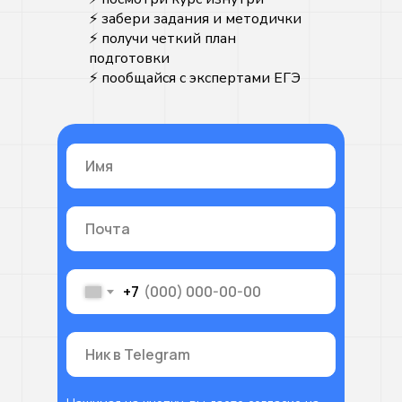
ООО «ПРОФИМАТИКА»
⚡️ забери задания и методички
ИНН 9701325162
⚡️ получи четкий план
Адерс: г. Москва, Потаповский
переулок, д.5 стр.1
подготовки
profimatika@gmail.com
⚡️ пообщайся с экспертами ЕГЭ
2026 (c)Профиматика
Регистрация
Получить скидку
+7