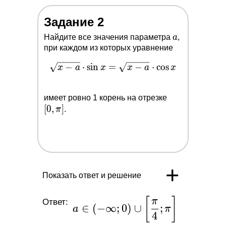
Задание 2
a
Найдите все значения параметра
a
,
при каждом из которых уравнение
\sqrt{x-a}\cdot
−
⋅
s
i
n
=
−
⋅
c
o
s
x
a
x
x
a
x
\sin{x}=\sqrt{x-
a}\cdot \cos{x}
[0,\pi]
имеет ровно 1 корень на отрезке
[
0
,
]
π
.
+
Показать ответ и решение
[
]
a \in (-\infty;
π
Ответ:
∈
(
−
∞
;
0
)
∪
;
a
π
0)\cup
4