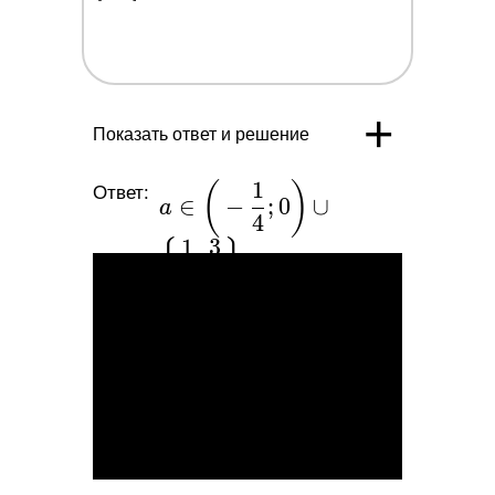
+
Показать ответ и решение
1
(
)
a \in \bigg(-
Ответ:
∈
−
;
0
∪
a
\dfrac{1}{4};
4
1
3
{
}
0\bigg) \cup
;
∪
(
1
;
+
∞
)
\bigg\
2
4
{\dfrac{1}
{2};\dfrac{3}
{4}\bigg\}\cup
(1;+\infty)