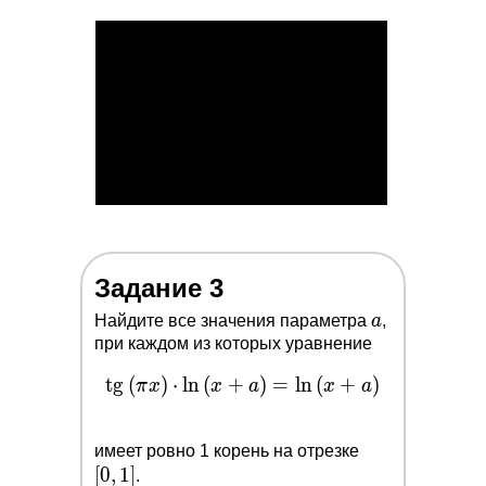
\bigg[\dfrac{\pi}
{4}; \pi\bigg]
Задание 3
a
Найдите все значения параметра
a
,
при каждом из которых уравнение
t
g
(
\tg{(\pi x)}\cdot
)
⋅
l
n
(
+
)
=
l
n
(
+
)
π
x
x
a
x
a
\ln{(x+a)}=\ln{(x+a)}
[0,1]
имеет ровно 1 корень на отрезке
[
0
,
1
]
.