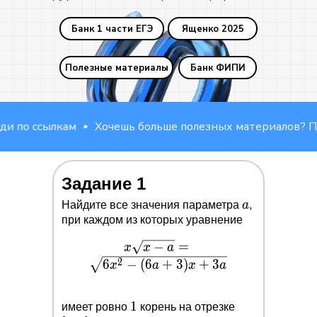
Банк 1 части ЕГЭ
Ященко 2025
Полезные материалы
Банк ФИПИ
по ссылкам
Хочешь больше полезных материалов? Пере
Задание 1
a
Найдите все значения параметра
a
,
при каждом из которых уравнение
x\sqrt{x-
−
=
x
x
a
a}=\sqrt{6x^2-
2
6
−
(
6
+
3
)
+
3
x
a
x
a
(6a+3)x+3a}
1
1
[0,1]
имеет ровно
корень на отрезке