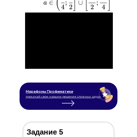
(
]
[
]
∈
;
∪
;
a
\bigg(\dfrac{1}
4
2
2
4
{4};\dfrac{1}
{2}\bigg]\cup
\bigg[\dfrac{11}
{2};\dfrac{23}
{4}\bigg]
Марафоны Профиматики
прокачай свои навыки решения сложных задач
Задание 5