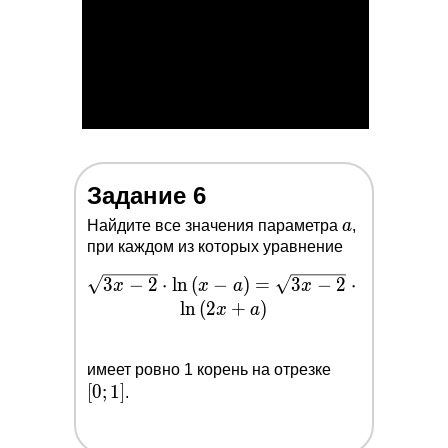
\bigg[\dfrac{1}
{5}; \dfrac{6}
{5}\bigg)
Задание 6
a
Найдите все значения параметра
a
,
при каждом из которых уравнение
3
\sqrt{3x-
−
2
⋅
l
n
(
−
)
=
3
−
2
⋅
x
x
a
x
2}\cdot
l
n
(
2
+
)
x
a
\ln{(x-
a)}=\sqrt{3x-
[0;1]
имеет ровно 1 корень на отрезке
2}\cdot
[
0
;
1
]
.
\ln{(2x+a)}