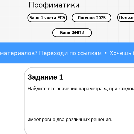
Профиматики
Полез
Банк 1 части ЕГЭ
Ященко 2025
Банк ФИПИ
риалов? Переходи по ссылкам
Хочешь боль
Наши соцсети:
Задание 1
a
Найдите все значения параметра
a
, при каждо
имеет ровно два различных решения.