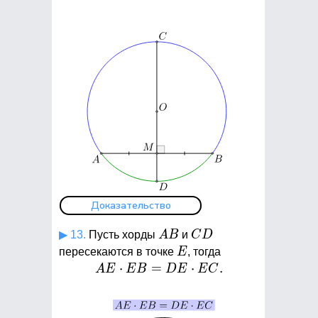
Начни свой путь
к 90+
Доказательство
+7
AB
CD
▶ 13.
Пусть хорды
A
B
и
C
D
E
пересекаются в точке
E
, тогда
AE\cdot
⋅
=
⋅
.
A
E
E
B
D
E
E
C
EB =
DE\cdot
Укажи класс или выбери другое, если
EC.