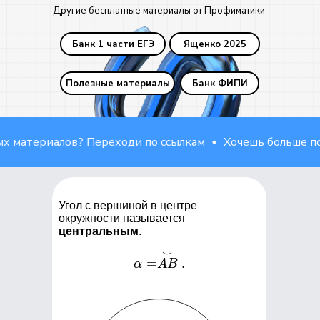
Другие бесплатные материалы от Профиматики
Банк 1 части ЕГЭ
Ященко 2025
Полезные материалы
Банк ФИПИ
ериалов? Переходи по ссылкам
Хочешь больше полезн
Угол с вершиной в центре
окружности называется
центральным
.
⌣
\alpha =
=
.
α
A
B
\stackrel{\smile}
{AB}.