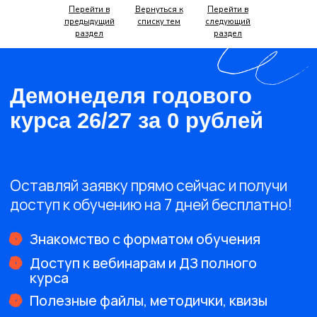
Перейти в
Вернуться к
Перейти в
предыдущий
списку тем
следующий
ООО «ПРОФИМАТИКА»
раздел
раздел
ИНН 9701325162
Адерс: г. Москва, Потаповский
переулок, д.5 стр.1
profimatika@gmail.com
2026 (c)Профиматика
Регистрация
Получить скидку