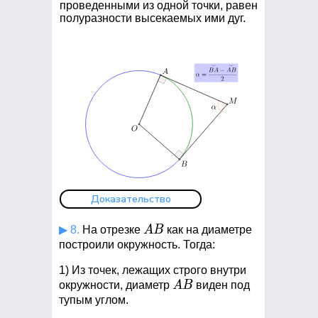
проведенными из одной точки, равен
полуразности высекаемых ими дуг.
Доказательство
AB
▶ 8.
На отрезке
A
B
как на диаметре
построили окружность. Тогда:
1) Из точек, лежащих строго внутри
AB
окружности, диаметр
A
B
виден под
тупым углом.