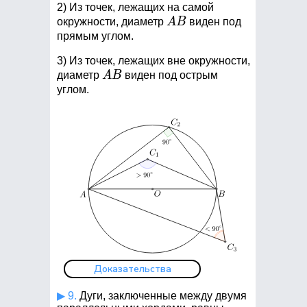
2) Из точек, лежащих на самой
AB
окружности, диаметр
A
B
виден под
прямым углом.
3) Из точек, лежащих вне окружности,
AB
диаметр
A
B
виден под острым
углом.
Доказательства
▶ 9.
Дуги, заключенные между двумя