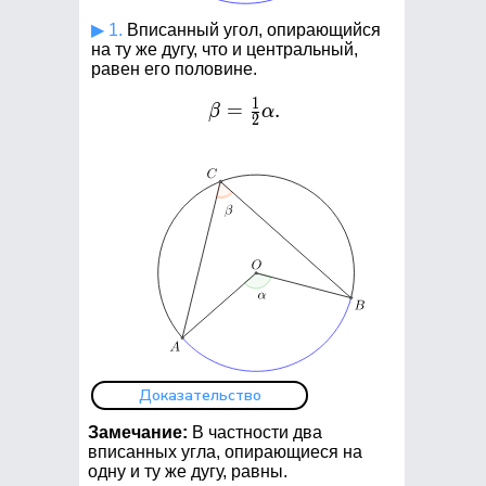
▶ 1.
Вписанный угол, опирающийся
на ту же дугу, что и центральный,
равен его половине.
1
=
\beta
.
β
α
2
=\frac{1}
{2}\alpha.
Доказательство
Замечание:
В частности два
вписанных угла, опирающиеся на
одну и ту же дугу, равны.