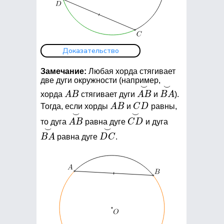
Доказательство
Замечание:
Любая хорда стягивает
две дуги окружности (например,
⌣
⌣
AB
\stackrel{\smile}
\stackrel{\smil
хорда
A
B
стягивает дуги
A
B
и
B
A
).
{AB}
{BA}
AB
CD
Тогда, если хорды
A
B
и
C
D
равны,
⌣
⌣
\stackrel{\smile}
\stackrel{\smile}
\stackrel{\sm
то дуга
A
B
равна дуге
C
D
и дуга
{AB}
{CD}
{BA}
⌣
⌣
\stackrel{\smile}
B
A
равна дуге
D
C
.
{DC}